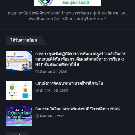
ศน.อาชานัย จิตรดี ศึกษานิเทศก์ชำนาญการพิเศษ กลุ่มนิเทศ ติดตาม และ
ประเมินผลการจัดการศึกษา สพป.สุรินทร์ เขต 2
ได้รับความนิยม
การประชุมเชิงปฏิบัติการการพัฒนาครูสร้างคลังสื่อการ
สอนแบบดิจิทัล เพื่อยกระดับผลสัมฤทธิ์ทางการเรียน O-
NET ชั้นประถมศึกษาปีที่ 6
สิงหาคม 04, 2569
แผนผังการจัดขบวนพาเหรดกีฬาสีภายใน
ธันวาคม 06, 2563
กิจกรรมวันวิทยาศาสตร์แห่งชาติ ปีการศึกษา 2565
สิงหาคม 15, 2565