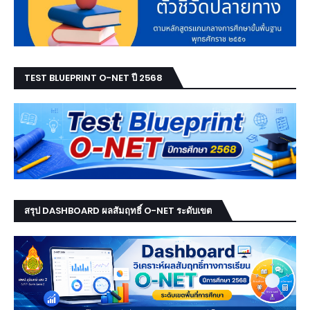
TEST BLUEPRINT O-NET ปี 2568
สรุป DASHBOARD ผลสัมฤทธิ์ O-NET ระดับเขต