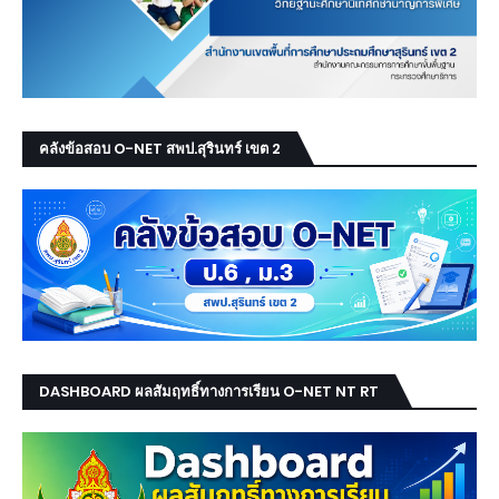
คลังข้อสอบ O-NET สพป.สุรินทร์ เขต 2
DASHBOARD ผลสัมฤทธิ์ทางการเรียน O-NET NT RT