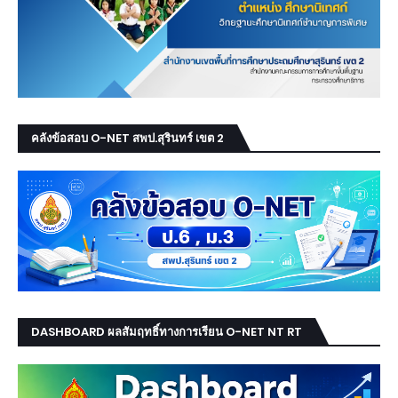
คลังข้อสอบ O-NET สพป.สุรินทร์ เขต 2
DASHBOARD ผลสัมฤทธิ์ทางการเรียน O-NET NT RT