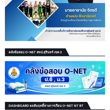
คลังข้อสอบ O-NET สพป.สุรินทร์ เขต 2
DASHBOARD ผลสัมฤทธิ์ทางการเรียน O-NET NT RT