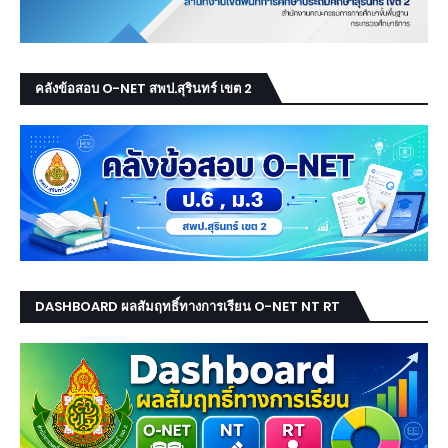
คลังข้อสอบ O-NET สพป.สุรินทร์ เขต 2
DASHBOARD ผลสัมฤทธิ์ทางการเรียน O-NET NT RT