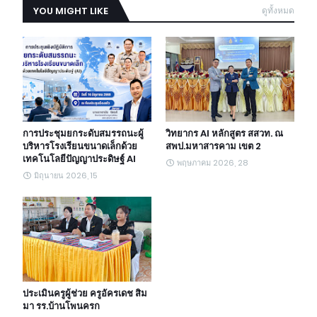
YOU MIGHT LIKE
ดูทั้งหมด
การประชุมยกระดับสมรรถนะผู้
วิทยากร AI หลักสูตร สสวท. ณ
บริหารโรงเรียนขนาดเล็กด้วย
สพป.มหาสารคาม เขต 2
เทคโนโลยีปัญญาประดิษฐ์ AI
พฤษภาคม 2026, 28
มิถุนายน 2026, 15
ประเมินครูผู้ช่วย ครูอัครเดช สิม
มา รร.บ้านโพนครก