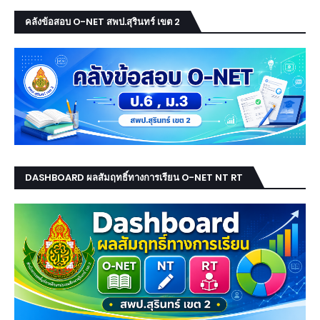
คลังข้อสอบ O-NET สพป.สุรินทร์ เขต 2
DASHBOARD ผลสัมฤทธิ์ทางการเรียน O-NET NT RT