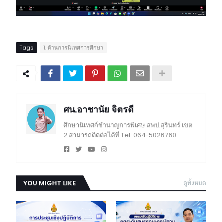
Tags
1. ด้านการนิเทศการศึกษา
ศน.อาชานัย จิตรดี
ศึกษานิเทศก์ชำนาญการพิเศษ สพป.สุรินทร์ เขต
2 สามารถติดต่อได้ที่ Tel: 064-5026760
YOU MIGHT LIKE
ดูทั้งหมด