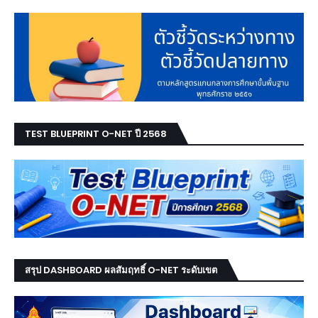
TEST BLUEPRINT O-NET ปี 2568
สรุป DASHBOARD ผลสัมฤทธิ์ O-NET ระดับเขต