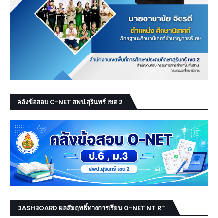
คลังข้อสอบ O-NET สพป.สุรินทร์ เขต 2
DASHBOARD ผลสัมฤทธิ์ทางการเรียน O-NET NT RT