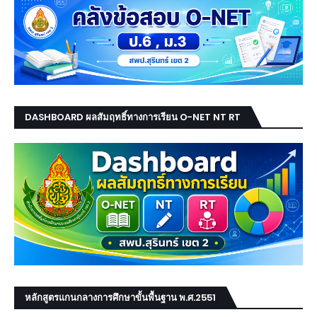
DASHBOARD ผลสัมฤทธิ์ทางการเรียน O-NET NT RT
หลักสูตรแกนกลางการศึกษาขั้นพื้นฐาน พ.ศ.2551