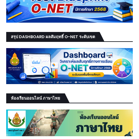
สรุป DASHBOARD ผลสัมฤทธิ์ O-NET ระดับเขต
ห้องเรียนออนไลน์ ภาษาไทย