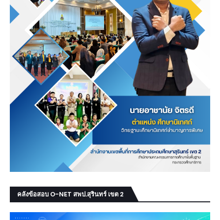
คลังข้อสอบ O-NET สพป.สุรินทร์ เขต 2