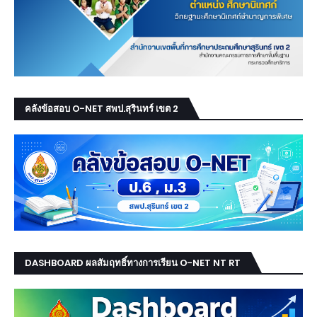
คลังข้อสอบ O-NET สพป.สุรินทร์ เขต 2
DASHBOARD ผลสัมฤทธิ์ทางการเรียน O-NET NT RT