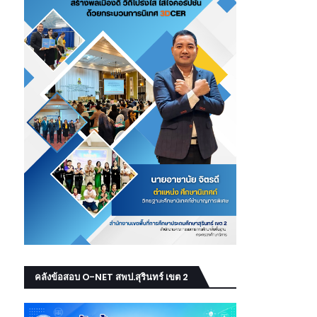
คลังข้อสอบ O-NET สพป.สุรินทร์ เขต 2