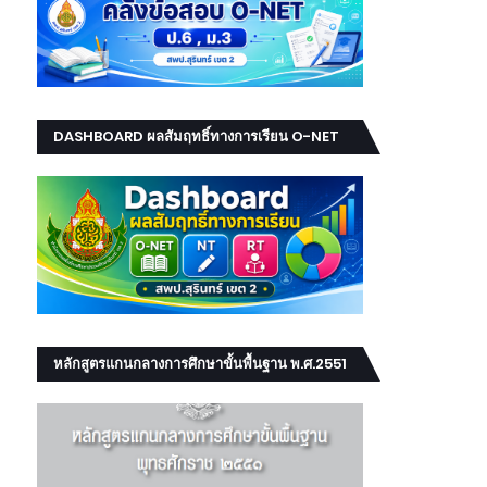
DASHBOARD ผลสัมฤทธิ์ทางการเรียน O-NET
NT RT
หลักสูตรแกนกลางการศึกษาขั้นพื้นฐาน พ.ศ.2551