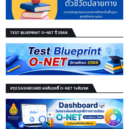
TEST BLUEPRINT O-NET ปี 2568
สรุป DASHBOARD ผลสัมฤทธิ์ O-NET ระดับเขต