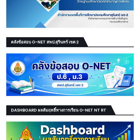
คลังข้อสอบ O-NET สพป.สุรินทร์ เขต 2
DASHBOARD ผลสัมฤทธิ์ทางการเรียน O-NET NT RT