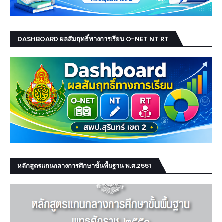
DASHBOARD ผลสัมฤทธิ์ทางการเรียน O-NET NT RT
หลักสูตรแกนกลางการศึกษาขั้นพื้นฐาน พ.ศ.2551