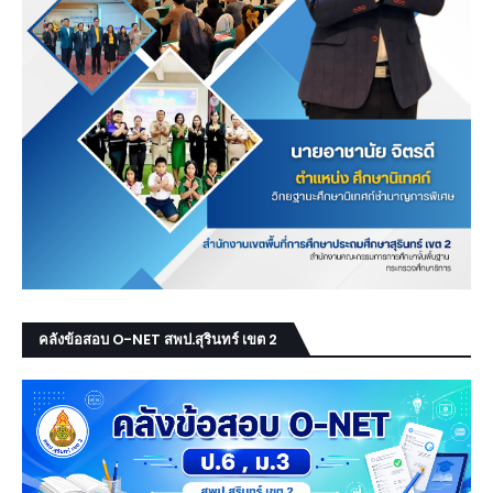
คลังข้อสอบ O-NET สพป.สุรินทร์ เขต 2