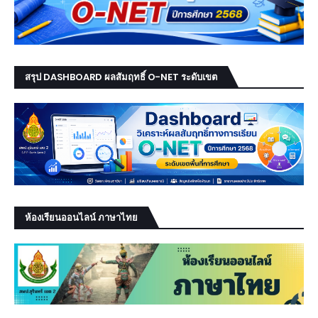
สรุป DASHBOARD ผลสัมฤทธิ์ O-NET ระดับเขต
ห้องเรียนออนไลน์ ภาษาไทย