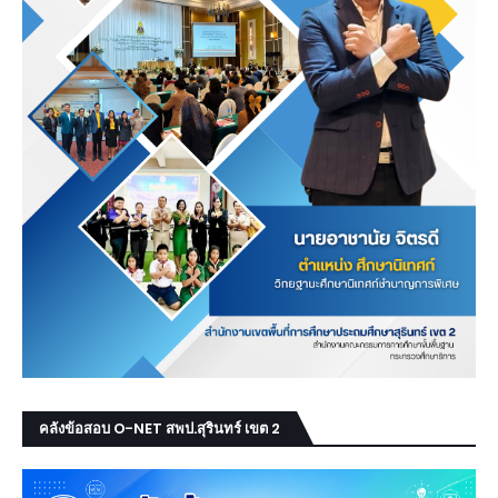
คลังข้อสอบ O-NET สพป.สุรินทร์ เขต 2