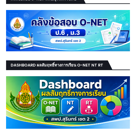
DASHBOARD ผลสัมฤทธิ์ทางการเรียน O-NET NT RT