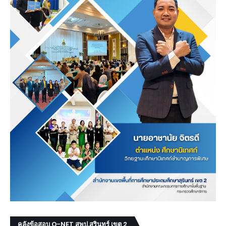
คลังข้อสอบ O-NET สพป.สุรินทร์ เขต 2