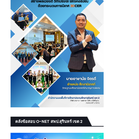
คลังข้อสอบ O-NET สพป.สุรินทร์ เขต 2