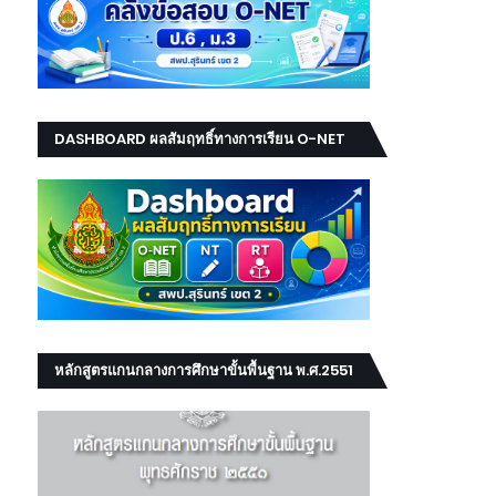
DASHBOARD ผลสัมฤทธิ์ทางการเรียน O-NET
NT RT
หลักสูตรแกนกลางการศึกษาขั้นพื้นฐาน พ.ศ.2551