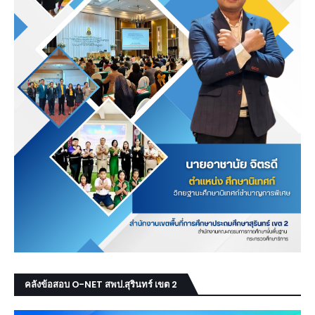
คลังข้อสอบ O-NET สพป.สุรินทร์ เขต 2