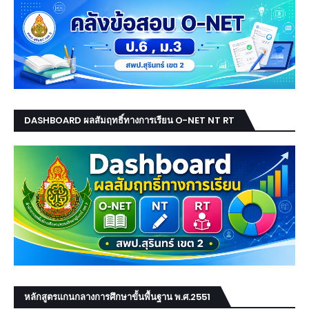
DASHBOARD ผลสัมฤทธิ์ทางการเรียน O-NET NT RT
หลักสูตรแกนกลางการศึกษาขั้นพื้นฐาน พ.ศ.2551