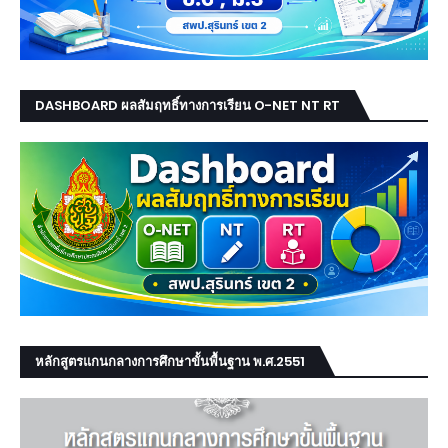
DASHBOARD ผลสัมฤทธิ์ทางการเรียน O-NET NT RT
หลักสูตรแกนกลางการศึกษาขั้นพื้นฐาน พ.ศ.2551