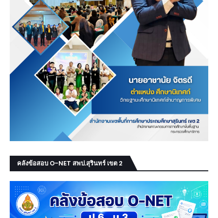
คลังข้อสอบ O-NET สพป.สุรินทร์ เขต 2