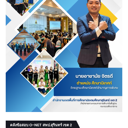
คลังข้อสอบ O-NET สพป.สุรินทร์ เขต 2