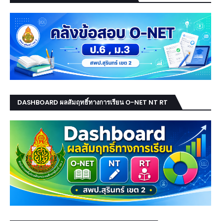
DASHBOARD ผลสัมฤทธิ์ทางการเรียน O-NET NT RT