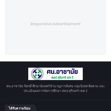
Responsive Advertisement
ศน.อาชานัย จิตรดี ศึกษานิเทศก์ชำนาญการพิเศษ กลุ่มนิเทศ ติดตาม และ
ประเมินผลการจัดการศึกษา สพป.สุรินทร์ เขต 2
ได้รับความนิยม