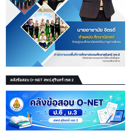
คลังข้อสอบ O-NET สพป.สุรินทร์ เขต 2