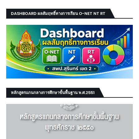
DASHBOARD ผลสัมฤทธิ์ทางการเรียน O-NET NT RT
หลักสูตรแกนกลางการศึกษาขั้นพื้นฐาน พ.ศ.2551