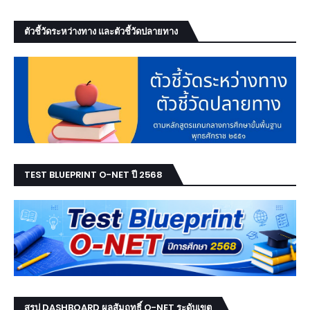
ตัวชี้วัดระหว่างทาง และตัวชี้วัดปลายทาง
TEST BLUEPRINT O-NET ปี 2568
สรุป DASHBOARD ผลสัมฤทธิ์ O-NET ระดับเขต