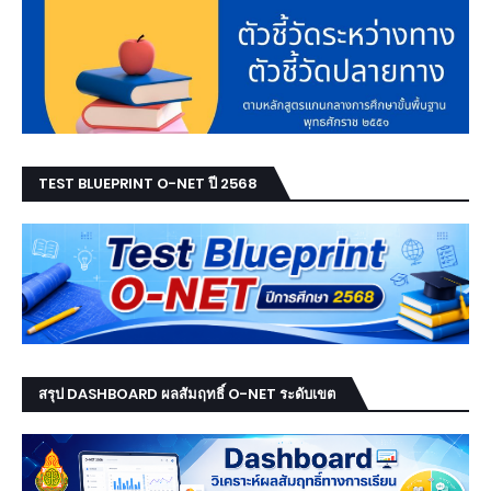
TEST BLUEPRINT O-NET ปี 2568
สรุป DASHBOARD ผลสัมฤทธิ์ O-NET ระดับเขต