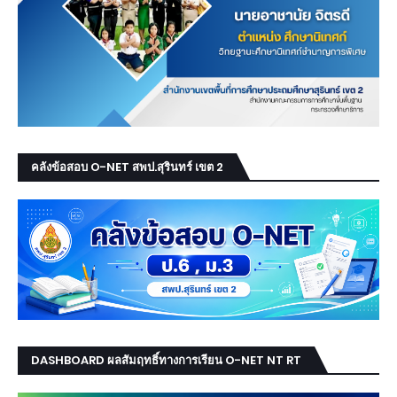
คลังข้อสอบ O-NET สพป.สุรินทร์ เขต 2
DASHBOARD ผลสัมฤทธิ์ทางการเรียน O-NET NT RT