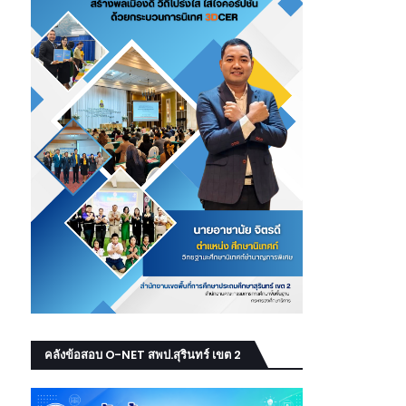
คลังข้อสอบ O-NET สพป.สุรินทร์ เขต 2