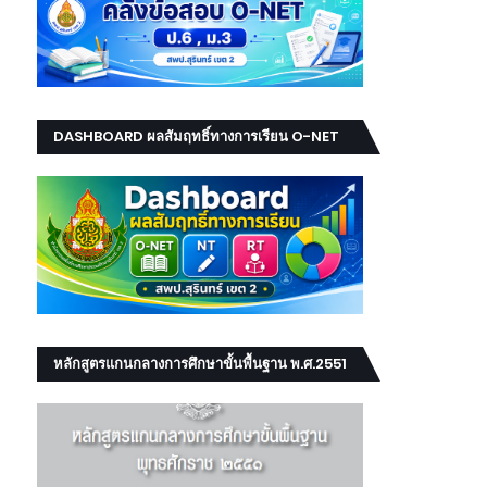
DASHBOARD ผลสัมฤทธิ์ทางการเรียน O-NET
NT RT
หลักสูตรแกนกลางการศึกษาขั้นพื้นฐาน พ.ศ.2551