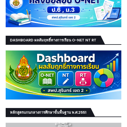
DASHBOARD ผลสัมฤทธิ์ทางการเรียน O-NET NT RT
หลักสูตรแกนกลางการศึกษาขั้นพื้นฐาน พ.ศ.2551