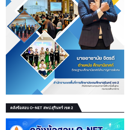
คลังข้อสอบ O-NET สพป.สุรินทร์ เขต 2