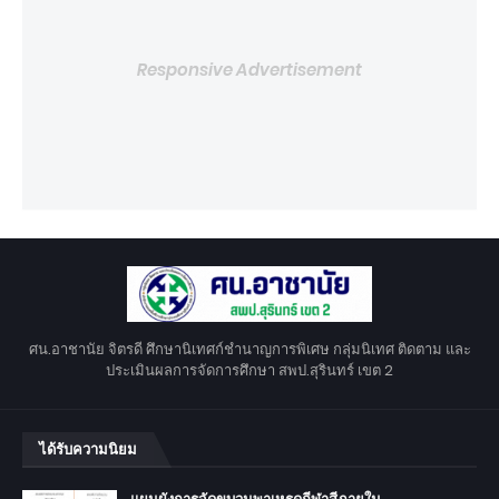
Responsive Advertisement
ศน.อาชานัย จิตรดี ศึกษานิเทศก์ชำนาญการพิเศษ กลุ่มนิเทศ ติดตาม และ
ประเมินผลการจัดการศึกษา สพป.สุรินทร์ เขต 2
ได้รับความนิยม