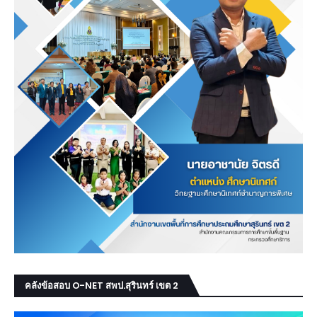
คลังข้อสอบ O-NET สพป.สุรินทร์ เขต 2