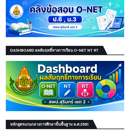
DASHBOARD ผลสัมฤทธิ์ทางการเรียน O-NET NT RT
หลักสูตรแกนกลางการศึกษาขั้นพื้นฐาน พ.ศ.2551