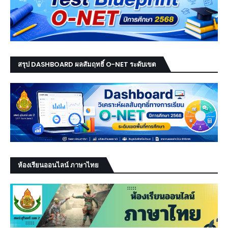
สรุป DASHBOARD ผลสัมฤทธิ์ O-NET ระดับเขต
ห้องเรียนออนไลน์ ภาษาไทย