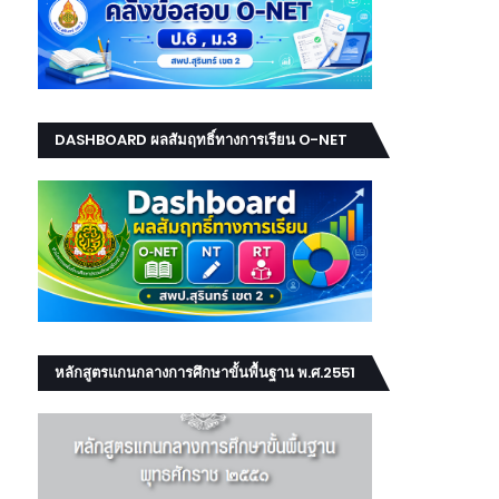
DASHBOARD ผลสัมฤทธิ์ทางการเรียน O-NET
NT RT
หลักสูตรแกนกลางการศึกษาขั้นพื้นฐาน พ.ศ.2551