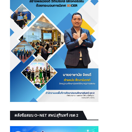
คลังข้อสอบ O-NET สพป.สุรินทร์ เขต 2