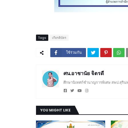
Tags
เกียรติบัตร
ใช้ร่วมกัน
ศน.อาชานัย จิตรดี
ศึกษานิเทศก์ชำนาญการพิเศษ สพป.สุรินท
YOU MIGHT LIKE