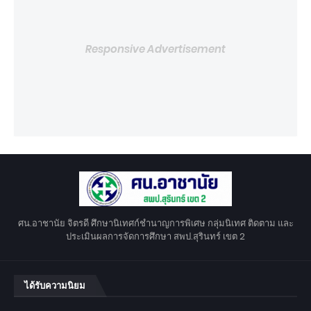
Responsive Advertisement
ศน.อาชานัย จิตรดี ศึกษานิเทศก์ชำนาญการพิเศษ กลุ่มนิเทศ ติดตาม และ
ประเมินผลการจัดการศึกษา สพป.สุรินทร์ เขต 2
ได้รับความนิยม