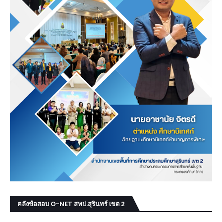
คลังข้อสอบ O-NET สพป.สุรินทร์ เขต 2