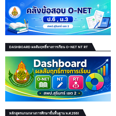
DASHBOARD ผลสัมฤทธิ์ทางการเรียน O-NET NT RT
หลักสูตรแกนกลางการศึกษาขั้นพื้นฐาน พ.ศ.2551