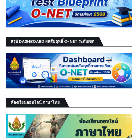
สรุป DASHBOARD ผลสัมฤทธิ์ O-NET ระดับเขต
ห้องเรียนออนไลน์ ภาษาไทย