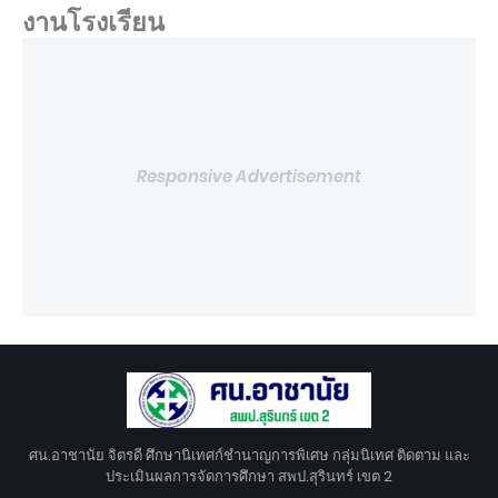
งานโรงเรียน
Responsive Advertisement
ศน.อาชานัย จิตรดี ศึกษานิเทศก์ชำนาญการพิเศษ กลุ่มนิเทศ ติดตาม และ
ประเมินผลการจัดการศึกษา สพป.สุรินทร์ เขต 2