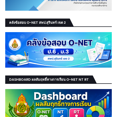
คลังข้อสอบ O-NET สพป.สุรินทร์ เขต 2
DASHBOARD ผลสัมฤทธิ์ทางการเรียน O-NET NT RT