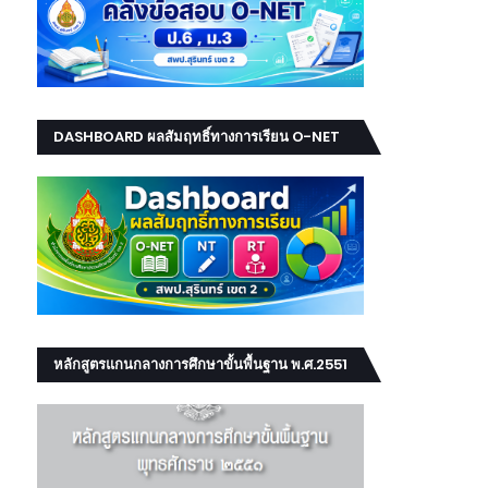
DASHBOARD ผลสัมฤทธิ์ทางการเรียน O-NET
NT RT
หลักสูตรแกนกลางการศึกษาขั้นพื้นฐาน พ.ศ.2551