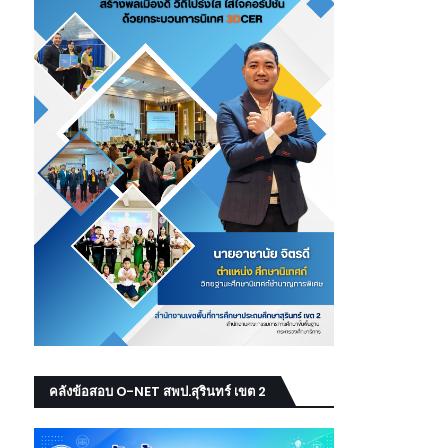
คลังข้อสอบ O-NET สพป.สุรินทร์ เขต 2