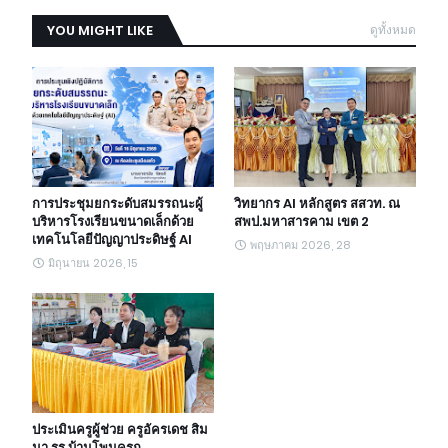
YOU MIGHT LIKE
ดูทั้งหมด
การประชุมยกระดับสมรรถนะผู้
วิทยากร AI หลักสูตร สสวท. ณ
บริหารโรงเรียนขนาดเล็กด้วย
สพป.มหาสารคาม เขต 2
เทคโนโลยีปัญญาประดิษฐ์ AI
พฤษภาคม 2026, 28
มิถุนายน 2026, 15
ประเมินครูผู้ช่วย ครูอัครเดช สิม
มา รร.บ้านโพนครก