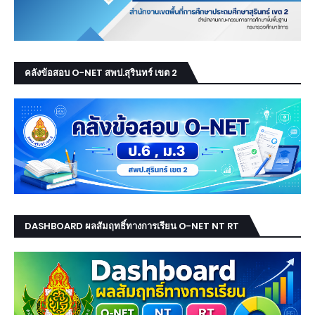
คลังข้อสอบ O-NET สพป.สุรินทร์ เขต 2
DASHBOARD ผลสัมฤทธิ์ทางการเรียน O-NET NT RT