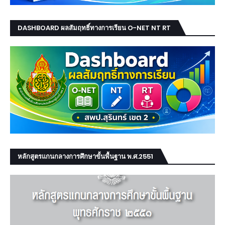
DASHBOARD ผลสัมฤทธิ์ทางการเรียน O-NET NT RT
หลักสูตรแกนกลางการศึกษาขั้นพื้นฐาน พ.ศ.2551