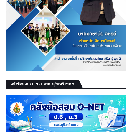
คลังข้อสอบ O-NET สพป.สุรินทร์ เขต 2