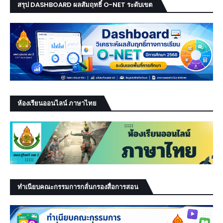
สรุป DASHBOARD ผลสัมฤทธิ์ O-NET ระดับเขต
ห้องเรียนออนไลน์ ภาษาไทย
ทำเนียบคณะกรรมการกลั่นกรองสื่อการสอน