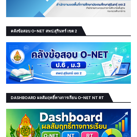
คลังข้อสอบ O-NET สพป.สุรินทร์ เขต 2
DASHBOARD ผลสัมฤทธิ์ทางการเรียน O-NET NT RT