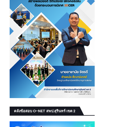
คลังข้อสอบ O-NET สพป.สุรินทร์ เขต 2