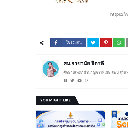
https://
ใช้ร่วมกัน
ศน.อาชานัย จิตรดี
ศึกษานิเทศก์ชำนาญการพิเศษ สพป.สุรินท
YOU MIGHT LIKE