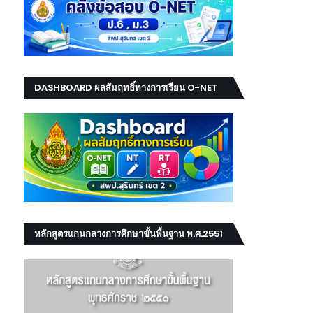
DASHBOARD ผลสัมฤทธิ์ทางการเรียน O-NET
NT RT
หลักสูตรแกนกลางการศึกษาขั้นพื้นฐาน พ.ศ.2551