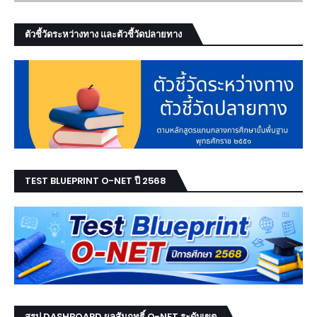
ตัวชี้วัดระหว่างทาง และตัวชี้วัดปลายทาง
TEST BLUEPRINT O-NET ปี 2568
สรุป DASHBOARD ผลสัมฤทธิ์ O-NET ระดับเขต