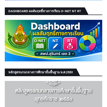
DASHBOARD ผลสัมฤทธิ์ทางการเรียน O-NET NT RT
หลักสูตรแกนกลางการศึกษาขั้นพื้นฐาน พ.ศ.2551