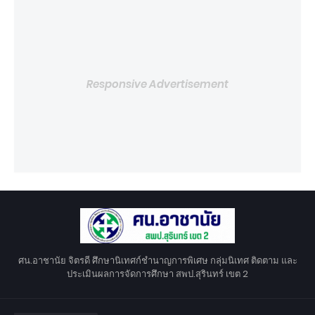
Responsive Advertisement
ศน.อาชานัย จิตรดี ศึกษานิเทศก์ชำนาญการพิเศษ กลุ่มนิเทศ ติดตาม และ
ประเมินผลการจัดการศึกษา สพป.สุรินทร์ เขต 2