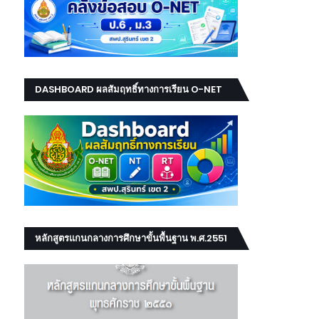
DASHBOARD ผลสัมฤทธิ์ทางการเรียน O-NET
NT RT
หลักสูตรแกนกลางการศึกษาขั้นพื้นฐาน พ.ศ.2551