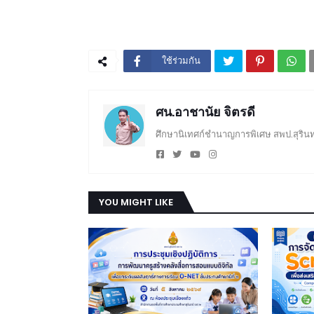
ใช้ร่วมกัน
ศน.อาชานัย จิตรดี
ศึกษานิเทศก์ชำนาญการพิเศษ สพป.สุรินท
YOU MIGHT LIKE