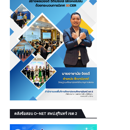
คลังข้อสอบ O-NET สพป.สุรินทร์ เขต 2