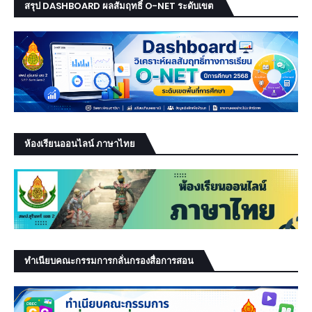
สรุป DASHBOARD ผลสัมฤทธิ์ O-NET ระดับเขต
ห้องเรียนออนไลน์ ภาษาไทย
ทำเนียบคณะกรรมการกลั่นกรองสื่อการสอน