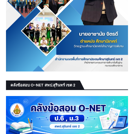
คลังข้อสอบ O-NET สพป.สุรินทร์ เขต 2