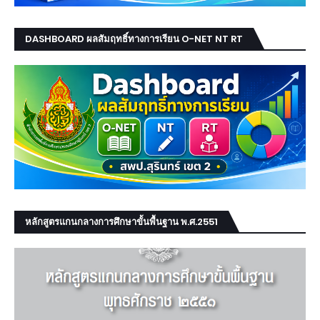
DASHBOARD ผลสัมฤทธิ์ทางการเรียน O-NET NT RT
หลักสูตรแกนกลางการศึกษาขั้นพื้นฐาน พ.ศ.2551