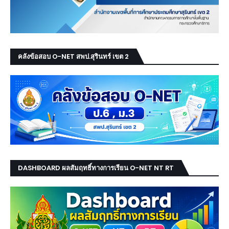
คลังข้อสอบ O-NET สพป.สุรินทร์ เขต 2
DASHBOARD ผลสัมฤทธิ์ทางการเรียน O-NET NT RT