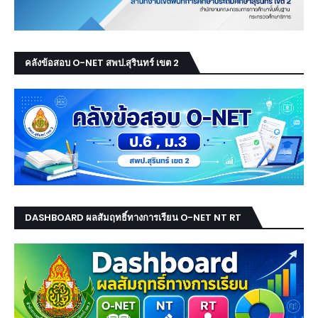
คลังข้อสอบ O-NET สพป.สุรินทร์ เขต 2
DASHBOARD ผลสัมฤทธิ์ทางการเรียน O-NET NT RT