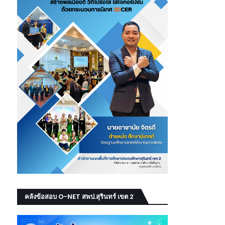
คลังข้อสอบ O-NET สพป.สุรินทร์ เขต 2