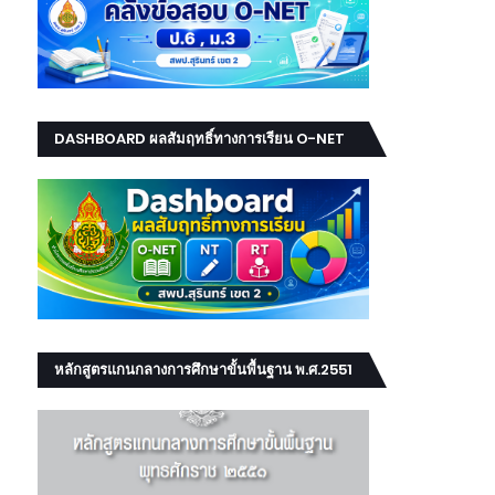
DASHBOARD ผลสัมฤทธิ์ทางการเรียน O-NET
NT RT
หลักสูตรแกนกลางการศึกษาขั้นพื้นฐาน พ.ศ.2551