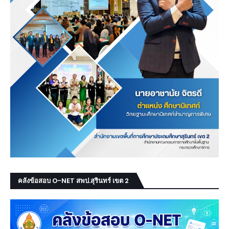
คลังข้อสอบ O-NET สพป.สุรินทร์ เขต 2