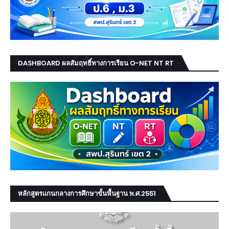
DASHBOARD ผลสัมฤทธิ์ทางการเรียน O-NET NT RT
หลักสูตรแกนกลางการศึกษาขั้นพื้นฐาน พ.ศ.2551