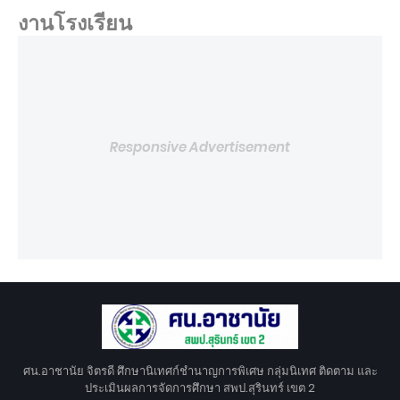
งานโรงเรียน
Responsive Advertisement
ศน.อาชานัย จิตรดี ศึกษานิเทศก์ชำนาญการพิเศษ กลุ่มนิเทศ ติดตาม และ
ประเมินผลการจัดการศึกษา สพป.สุรินทร์ เขต 2