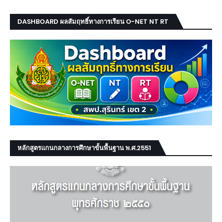
DASHBOARD ผลสัมฤทธิ์ทางการเรียน O-NET NT RT
หลักสูตรแกนกลางการศึกษาขั้นพื้นฐาน พ.ศ.2551