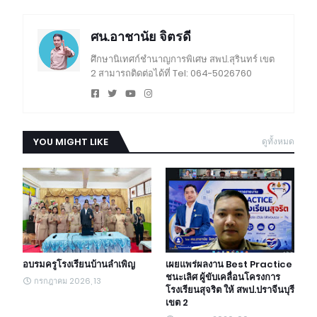
ศน.อาชานัย จิตรดี
ศึกษานิเทศก์ชำนาญการพิเศษ สพป.สุรินทร์ เขต
2 สามารถติดต่อได้ที่ Tel: 064-5026760
YOU MIGHT LIKE
ดูทั้งหมด
อบรมครูโรงเรียนบ้านลำเพิญ
เผยแพร่ผลงาน Best Practice
ชนะเลิศ ผู้ขับเคลื่อนโครงการ
กรกฎาคม 2026, 13
โรงเรียนสุจริต ให้ สพป.ปราจีนบุรี
เขต 2