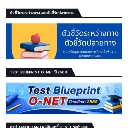
ตัวชี้วัดระหว่างทาง และตัวชี้วัดปลายทาง
TEST BLUEPRINT O-NET ปี 2568
สรุป DASHBOARD ผลสัมฤทธิ์ O-NET ระดับเขต