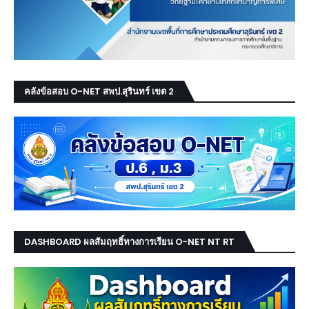
คลังข้อสอบ O-NET สพป.สุรินทร์ เขต 2
DASHBOARD ผลสัมฤทธิ์ทางการเรียน O-NET NT RT