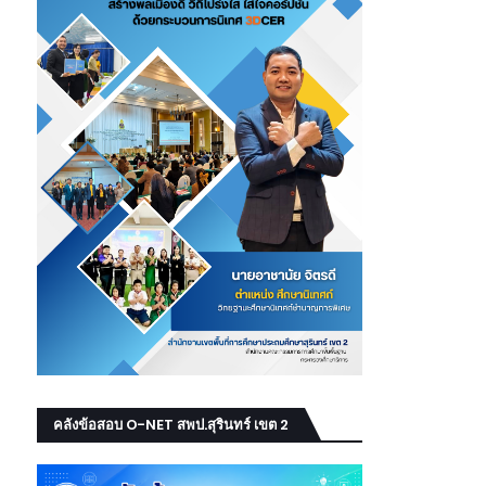
คลังข้อสอบ O-NET สพป.สุรินทร์ เขต 2