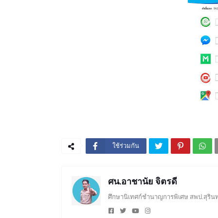
ใช้ร่วมกัน
ศน.อาชานัย จิตรดี
ศึกษานิเทศก์ชำนาญการพิเศษ สพป.สุรินท