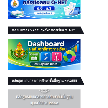
DASHBOARD ผลสัมฤทธิ์ทางการเรียน O-NET
NT RT
หลักสูตรแกนกลางการศึกษาขั้นพื้นฐาน พ.ศ.2551