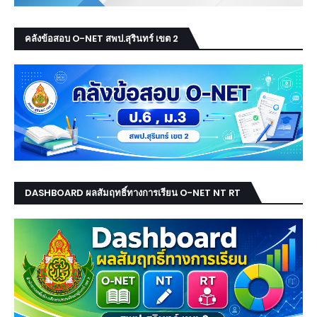
คลังข้อสอบ O-NET สพป.สุรินทร์ เขต 2
DASHBOARD ผลสัมฤทธิ์ทางการเรียน O-NET NT RT