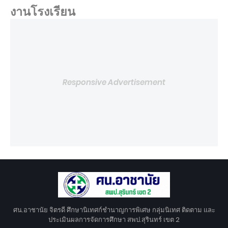
งานโรงเรียน
Responsive Advertisement
ศน.อาชานัย จิตรดี ศึกษานิเทศก์ชำนาญการพิเศษ กลุ่มนิเทศ ติดตาม และ
ประเมินผลการจัดการศึกษา สพป.สุรินทร์ เขต 2