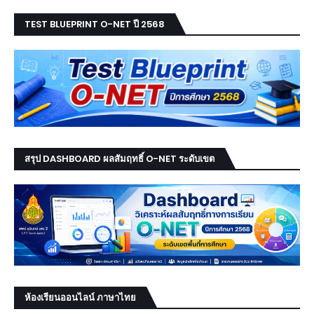
TEST BLUEPRINT O-NET ปี 2568
สรุป DASHBOARD ผลสัมฤทธิ์ O-NET ระดับเขต
ห้องเรียนออนไลน์ ภาษาไทย