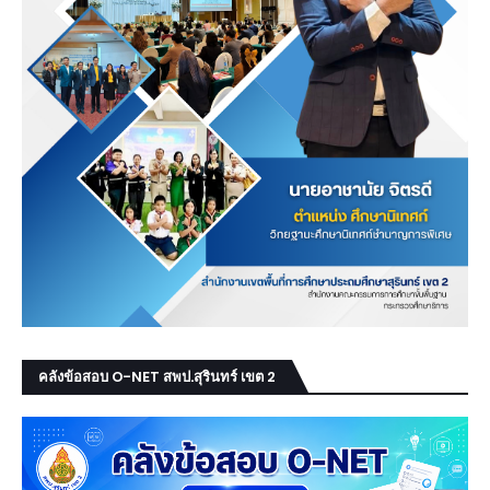
คลังข้อสอบ O-NET สพป.สุรินทร์ เขต 2