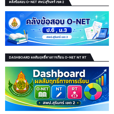
คลังข้อสอบ O-NET สพป.สุรินทร์ เขต 2
DASHBOARD ผลสัมฤทธิ์ทางการเรียน O-NET NT RT