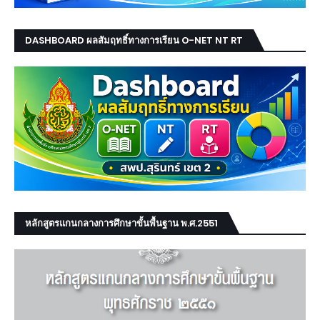
DASHBOARD ผลสัมฤทธิ์ทางการเรียน O-NET NT RT
หลักสูตรแกนกลางการศึกษาขั้นพื้นฐาน พ.ศ.2551