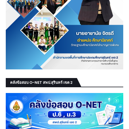
คลังข้อสอบ O-NET สพป.สุรินทร์ เขต 2