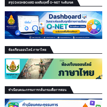
สรุป DASHBOARD ผลสัมฤทธิ์ O-NET ระดับเขต
ห้องเรียนออนไลน์ ภาษาไทย
ทำเนียบคณะกรรมการกลั่นกรองสื่อการสอน