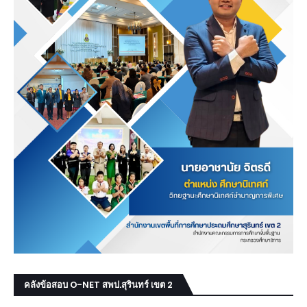
คลังข้อสอบ O-NET สพป.สุรินทร์ เขต 2