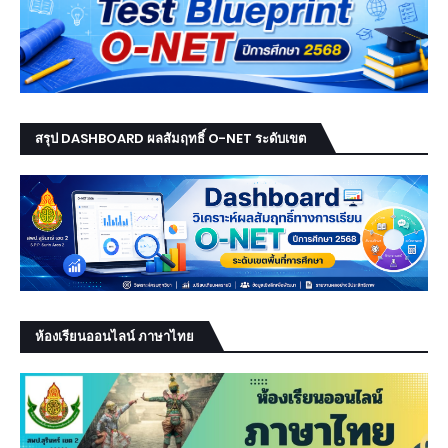
สรุป DASHBOARD ผลสัมฤทธิ์ O-NET ระดับเขต
ห้องเรียนออนไลน์ ภาษาไทย