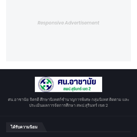
Responsive Advertisement
ศน.อาชานัย จิตรดี ศึกษานิเทศก์ชำนาญการพิเศษ กลุ่มนิเทศ ติดตาม และ
ประเมินผลการจัดการศึกษา สพป.สุรินทร์ เขต 2
ได้รับความนิยม