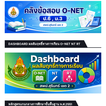
DASHBOARD ผลสัมฤทธิ์ทางการเรียน O-NET NT RT
หลักสูตรแกนกลางการศึกษาขั้นพื้นฐาน พ.ศ.2551