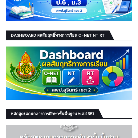
DASHBOARD ผลสัมฤทธิ์ทางการเรียน O-NET NT RT
หลักสูตรแกนกลางการศึกษาขั้นพื้นฐาน พ.ศ.2551