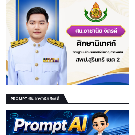
PROMPT ศน.อาชานัย จิตรดี