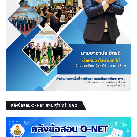
คลังข้อสอบ O-NET สพป.สุรินทร์ เขต 2