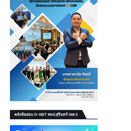
คลังข้อสอบ O-NET สพป.สุรินทร์ เขต 2