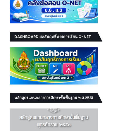
DASHBOARD ผลสัมฤทธิ์ทางการเรียน O-NET
NT RT
หลักสูตรแกนกลางการศึกษาขั้นพื้นฐาน พ.ศ.2551