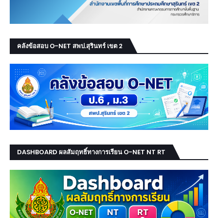
คลังข้อสอบ O-NET สพป.สุรินทร์ เขต 2
DASHBOARD ผลสัมฤทธิ์ทางการเรียน O-NET NT RT