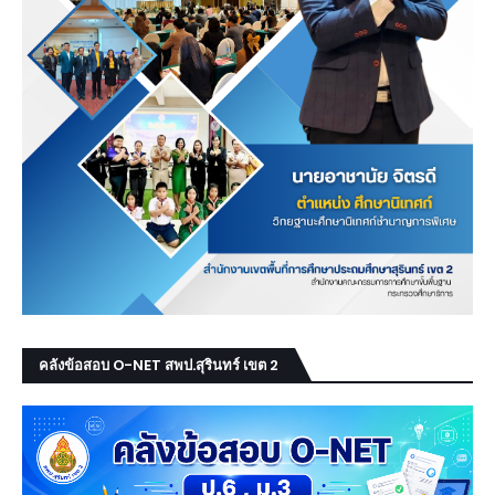
คลังข้อสอบ O-NET สพป.สุรินทร์ เขต 2