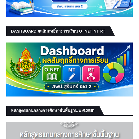
DASHBOARD ผลสัมฤทธิ์ทางการเรียน O-NET NT RT
หลักสูตรแกนกลางการศึกษาขั้นพื้นฐาน พ.ศ.2551