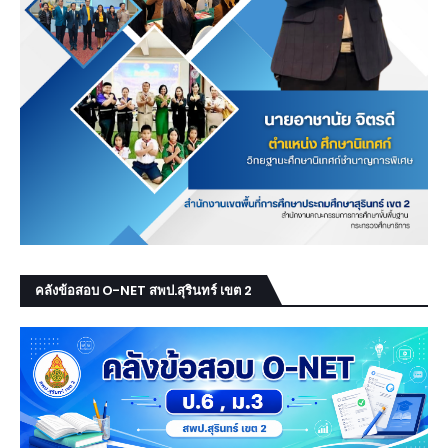
คลังข้อสอบ O-NET สพป.สุรินทร์ เขต 2